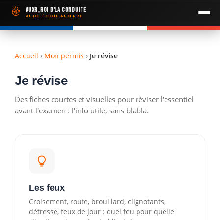
Aller
AuxR_Roi d'la Conduite
au
AUTO-ÉCOLE AUXERRE
contenu
Formations
Accueil
›
Mon permis
›
Je révise
Mon permis
▼
Je révise
Questions de vérifications
Actualité
Des fiches courtes et visuelles pour réviser l'essentiel
Je révise
Avis élèves
avant l'examen : l'info utile, sans blabla.
FAQ
Contact
Les feux
Voir les tarifs
Croisement, route, brouillard, clignotants,
détresse, feux de jour : quel feu pour quelle