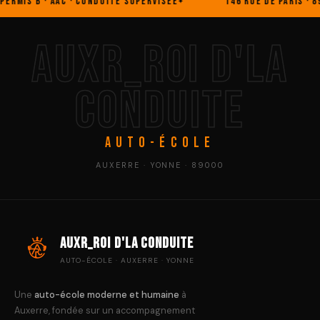
RMIS B · AAC · CONDUITE SUPERVISÉE
146 RUE DE PARIS · 890
AUXR_ROI D'LA
CONDUITE
AUTO-ÉCOLE
AUXERRE · YONNE · 89000
AuxR_Roi d'la Conduite
AUTO-ÉCOLE · AUXERRE · YONNE
Une
auto-école moderne et humaine
à
Auxerre, fondée sur un accompagnement