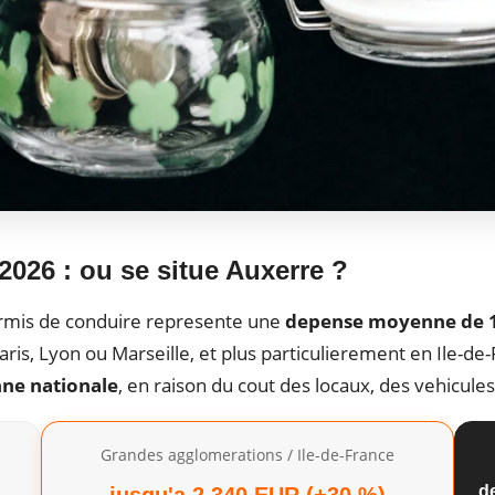
026 : ou se situe Auxerre ?
permis de conduire represente une
depense moyenne de 1
s, Lyon ou Marseille, et plus particulierement en Ile-de-
nne nationale
, en raison du cout des locaux, des vehicul
Grandes agglomerations / Ile-de-France
d
jusqu'a 2 340 EUR (+30 %)