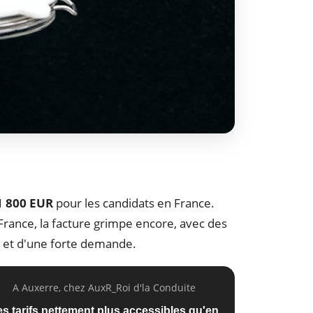
 800 EUR
pour les candidats en France.
France, la facture grimpe encore, avec des
es et d'une forte demande.
A Auxerre, chez AuxR_Roi d'la Conduite
es tarifs nettement plus accessibles qu'en