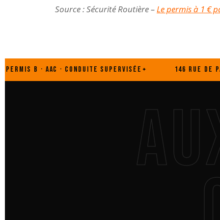
Source : Sécurité Routière –
Le permis à 1 € p
 B · AAC · CONDUITE SUPERVISÉE
146 RUE DE PARIS · 8
AU