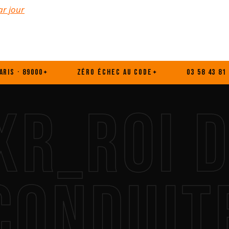
ar jour
9000
ZÉRO ÉCHEC AU CODE
03 58 43 81 62
XR_ROI D
CONDUIT